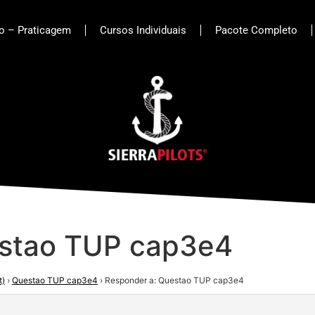
to – Praticagem
Cursos Individuais
Pacote Completo
estao TUP cap3e4
t)
›
Questao TUP cap3e4
›
Responder a: Questao TUP cap3e4