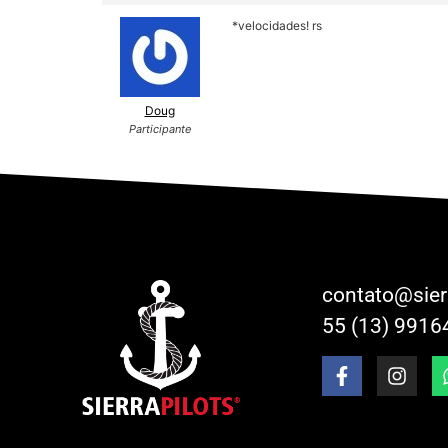
*velocidades! rs
Doug
Participante
contato@sier
55 (13) 9916