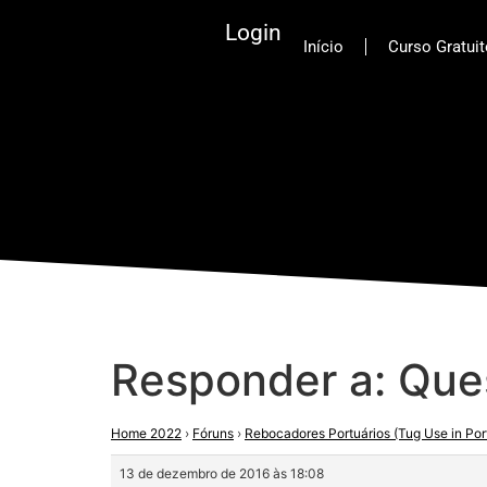
Login
Início
Curso Gratui
Responder a: Qu
Home 2022
›
Fóruns
›
Rebocadores Portuários (Tug Use in Por
13 de dezembro de 2016 às 18:08