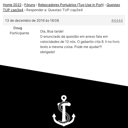
Home 2022
›
Fóruns
›
Rebocadores Portuários (Tug Use in Port)
›
Questao
TUP cap3e4
›
Responder a: Questao TUP cap3e4
13 de dezembro de 2016 às 18:08
#4444
Doug
Ola, Boa tarde!
Participante
O enunciado da questão em anexo fala em
valocidades de 12 nós. O gabarito cita 8. li no livro
texto a mesma coisa. Pode me ajudar?!
obrigado!