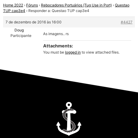
Home 2022
›
Fóruns
›
Rebocadores Portuários (Tug Use in Port)
›
Questao
TUP cap3e4
›
Responder a: Questao TUP cap3e4
7 de dezembro de 2016 às 16:00
#4427
Doug
As imagens.. rs
Participante
Attachments:
You must be
logged in
to view attached files.