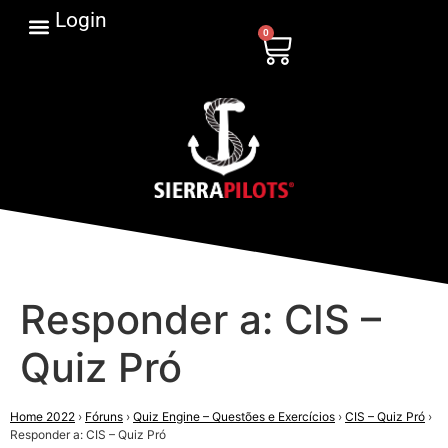
Login
0
Responder a: CIS –
Quiz Pró
Home 2022
›
Fóruns
›
Quiz Engine – Questões e Exercícios
›
CIS – Quiz Pró
›
Responder a: CIS – Quiz Pró