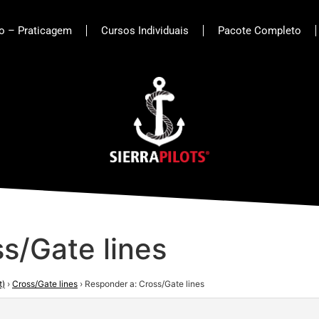
to – Praticagem
Cursos Individuais
Pacote Completo
s/Gate lines
t)
›
Cross/Gate lines
›
Responder a: Cross/Gate lines