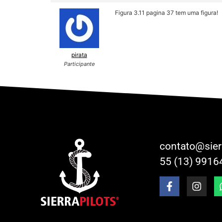
Figura 3.11 pagina 37 tem uma figura!
pirata
Participante
contato@sier
55 (13) 9916