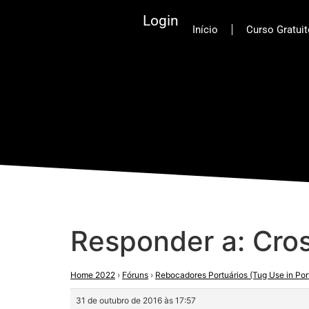
Login
Início
Curso Gratui
Responder a: Cros
Home 2022
›
Fóruns
›
Rebocadores Portuários (Tug Use in Por
31 de outubro de 2016 às 17:57