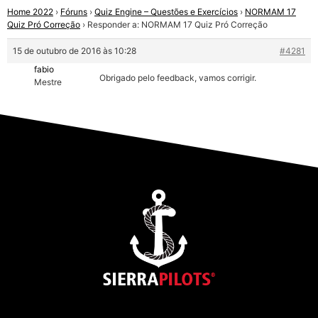
Home 2022
›
Fóruns
›
Quiz Engine – Questões e Exercícios
›
NORMAM 17
Quiz Pró Correção
›
Responder a: NORMAM 17 Quiz Pró Correção
15 de outubro de 2016 às 10:28
#4281
fabio
Obrigado pelo feedback, vamos corrigir.
Mestre