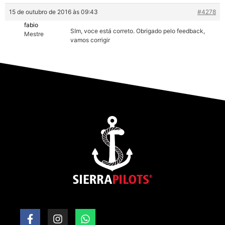
15 de outubro de 2016 às 09:43
#4278
fabio
SIm, voce está correto. Obrigado pelo feedback,
Mestre
vamos corrigir