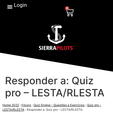
Login
0
Responder a: Quiz
pro – LESTA/RLESTA
Home 2022
›
Fóruns
›
Quiz Engine – Questões e Exercícios
›
Quiz pro –
LESTA/RLESTA
›
Responder a: Quiz pro – LESTA/RLESTA