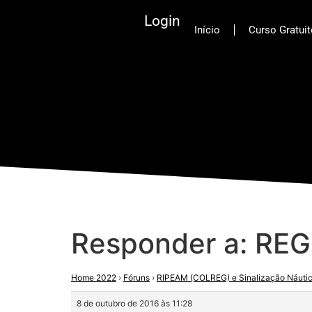
Login
Início
Curso Gratui
Responder a: RE
Home 2022
›
Fóruns
›
RIPEAM (COLREG) e Sinalização Náut
8 de outubro de 2016 às 11:28