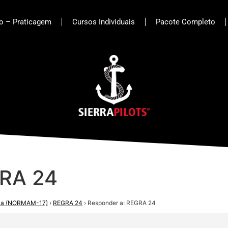
to – Praticagem
Cursos Individuais
Pacote Completo
GRA 24
ica (NORMAM-17)
›
REGRA 24
›
Responder a: REGRA 24