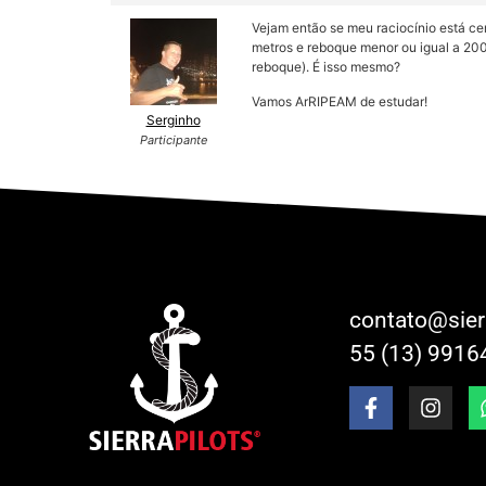
Vejam então se meu raciocínio está cer
metros e reboque menor ou igual a 200
reboque). É isso mesmo?
Vamos ArRIPEAM de estudar!
Serginho
Participante
contato@sier
55 (13) 9916