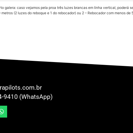
to galera: caso vejamos pela proa três luzes brancas em linha vertical, poderá 
 metros (2 luzes do reboque e 1 do rebocador) ou 2 – Rebocador com menos de 
rapilots.com.br
4-9410 (WhatsApp)