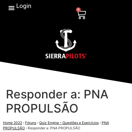
Login
0
Responder a: PNA
PROPULSÃO
Home 2022
›
Fóruns
›
Quiz Engine – Questões e Exercícios
›
PNA
PROPULSÃO
›
Responder a: PNA PROPULSÃO