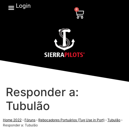
Login
0
Responder a:
Tubulão
Home 2022
›
Fóruns
›
Rebocadores Portuários (Tug Use in Port)
›
Tubulão
›
Responder a: Tubulão