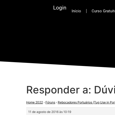
Login
Início
Curso Gratui
Responder a: Dúv
Home 2022
›
Fóruns
›
Rebocadores Portuários (Tug Use in Por
11 de agosto de 2016 às 10:19