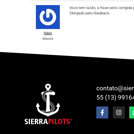
Voce tem razão, a frase será corrigida
Obrigado pelo feedback.
fabio
Mestre
contato@sier
55 (13) 9916