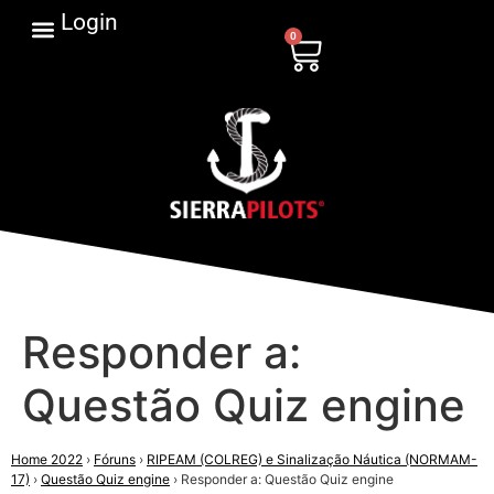
Login
0
Responder a:
Questão Quiz engine
Home 2022
›
Fóruns
›
RIPEAM (COLREG) e Sinalização Náutica (NORMAM-
17)
›
Questão Quiz engine
›
Responder a: Questão Quiz engine