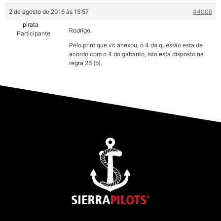
2 de agosto de 2016 às 15:57
#4006
pirata
Rodrigo,
Participante
Pelo print que vc anexou, o 4 da questão esta de
acordo com o 4 do gabarito, isto esta disposto na
regra 26 (b).