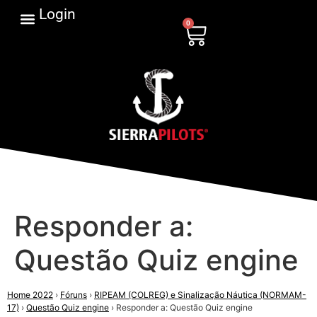
Login
0
Responder a:
Questão Quiz engine
Home 2022
›
Fóruns
›
RIPEAM (COLREG) e Sinalização Náutica (NORMAM-
17)
›
Questão Quiz engine
›
Responder a: Questão Quiz engine