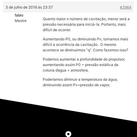
3 de julho de 2016 às 23:37
#3964
fabio
Quanto maior o número de cavitação, menor será a
Mestre
pressão necessária para iniciá-la. Portanto, mais
difícil de ocorrer.
Aumentando P0, ou diminuindo Pv, tornamos mais
difícil a ocorrência da cavitação . O mesmo
acontece se diminuirmos “q”. Como fazemos isso?
Podemos aumentar a profundidade do propulsor,
aumentando assim P0 = pressão estática da
coluna d’agua + atmosfera.
Poderíamos diminuir a temperatura da água,
diminuindo assim Pv=pressão de vapor.