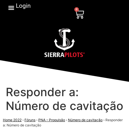
Login
0
Responder a:
Número de cavitação
Home 2022
›
Fóruns
›
PNA – Propulsão
›
Número de cavitação
›
Responder
a: Número de cavitação