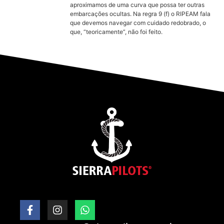
aproximamos de uma curva que possa ter outras
embarcações ocultas. Na regra 9 (f) o RIPEAM fala
que devemos navegar com cuidado redobrado, o
que, “teoricamente”, não foi feito.