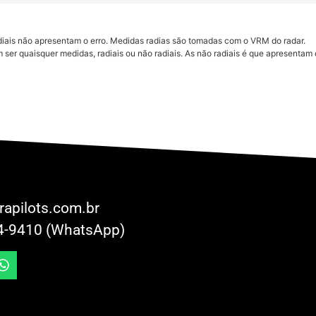
adiais não apresentam o erro. Medidas radias são tomadas com o VRM do radar.
er quaisquer medidas, radiais ou não radiais. As não radiais é que apresentam o
rapilots.com.br
4-9410 (WhatsApp)