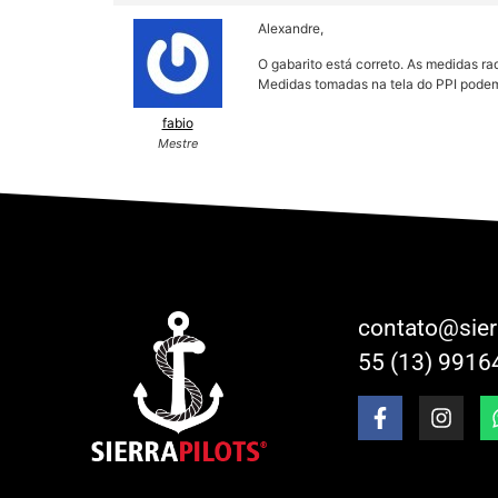
Alexandre,
O gabarito está correto. As medidas r
Medidas tomadas na tela do PPI podem s
fabio
Mestre
contato@sier
55 (13) 9916