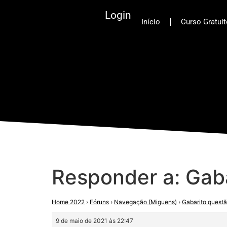
Login
Início
Curso Gratui
Responder a: Gaba
Home 2022
›
Fóruns
›
Navegação (Miguens)
›
Gabarito questã
9 de maio de 2021 às 22:47