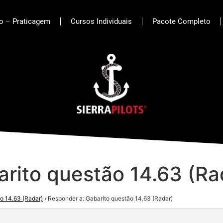
to – Praticagem
Cursos Individuais
Pacote Completo
rito questão 14.63 (Ra
o 14.63 (Radar)
›
Responder a: Gabarito questão 14.63 (Radar)