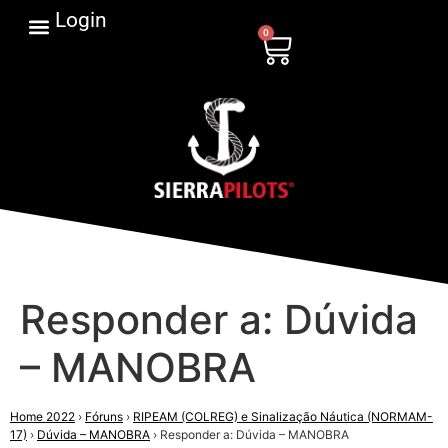
Login
0
Responder a: Dúvida
– MANOBRA
Home 2022
›
Fóruns
›
RIPEAM (COLREG) e Sinalização Náutica (NORMAM-
17)
›
Dúvida – MANOBRA
›
Responder a: Dúvida – MANOBRA