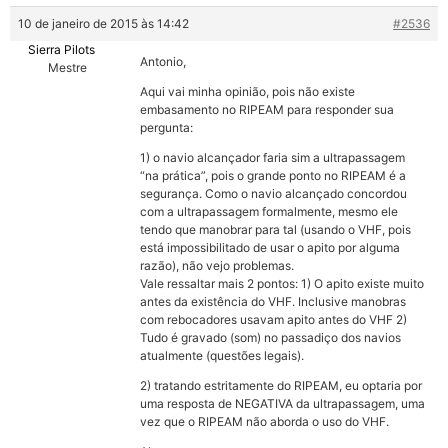
10 de janeiro de 2015 às 14:42
#2536
Sierra Pilots
Antonio,
Mestre
Aqui vai minha opinião, pois não existe
embasamento no RIPEAM para responder sua
pergunta:
1) o navio alcançador faria sim a ultrapassagem
“na prática”, pois o grande ponto no RIPEAM é a
segurança. Como o navio alcançado concordou
com a ultrapassagem formalmente, mesmo ele
tendo que manobrar para tal (usando o VHF, pois
está impossibilitado de usar o apito por alguma
razão), não vejo problemas.
Vale ressaltar mais 2 pontos: 1) O apito existe muito
antes da existência do VHF. Inclusive manobras
com rebocadores usavam apito antes do VHF 2)
Tudo é gravado (som) no passadiço dos navios
atualmente (questões legais).
2) tratando estritamente do RIPEAM, eu optaria por
uma resposta de NEGATIVA da ultrapassagem, uma
vez que o RIPEAM não aborda o uso do VHF.