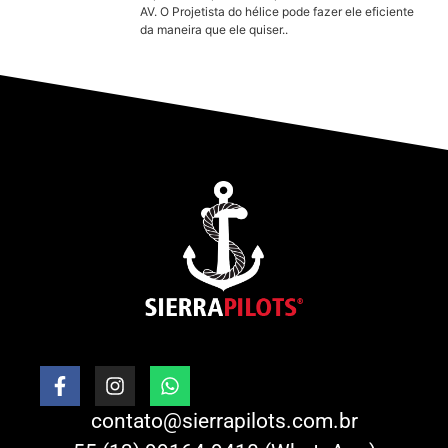
AV. O Projetista do hélice pode fazer ele eficiente
da maneira que ele quiser..
contato@sierrapilots.com.br