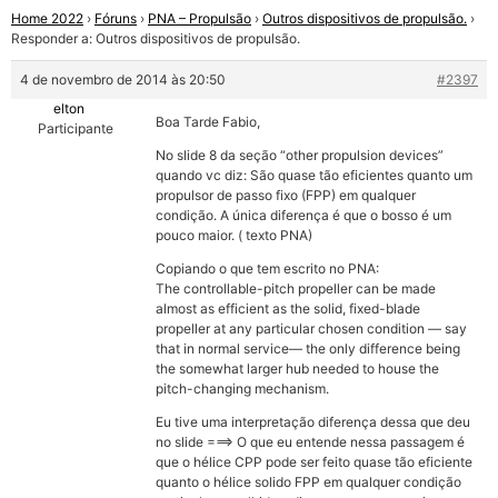
Home 2022
›
Fóruns
›
PNA – Propulsão
›
Outros dispositivos de propulsão.
›
Responder a: Outros dispositivos de propulsão.
4 de novembro de 2014 às 20:50
#2397
elton
Boa Tarde Fabio,
Participante
No slide 8 da seção “other propulsion devices”
quando vc diz: São quase tão eficientes quanto um
propulsor de passo fixo (FPP) em qualquer
condição. A única diferença é que o bosso é um
pouco maior. ( texto PNA)
Copiando o que tem escrito no PNA:
The controllable-pitch propeller can be made
almost as efficient as the solid, fixed-blade
propeller at any particular chosen condition — say
that in normal service— the only difference being
the somewhat larger hub needed to house the
pitch-changing mechanism.
Eu tive uma interpretação diferença dessa que deu
no slide ===> O que eu entende nessa passagem é
que o hélice CPP pode ser feito quase tão eficiente
quanto o hélice solido FPP em qualquer condição