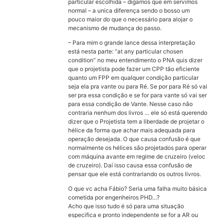
particular escolhida – digamos que em servimos
normal – a unica diferença sendo o bosso um
pouco maior do que o necessário para alojar o
mecanismo de mudança do passo.
– Para mim o grande lance dessa interpretação
está nesta parte: “at any particular chosen
condition” no meu entendimento o PNA quis dizer
que o projetista pode fazer um CPP tão eficiente
quanto um FPP em qualquer condição particular
seja ela pra vante ou para Ré. Se por para Ré só vai
ser pra essa condição e se for para vante só vai ser
para essa condição de Vante. Nesse caso não
contraria nenhum dos livros … ele só está querendo
dizer que o Projetista tem a liberdade de projetar o
hélice da forma que achar mais adequada para
operação desejada. O que causa confusão é que
normalmente os hélices são projetados para operar
com máquina avante em regime de cruzeiro (veloc
de cruzeiro). Daí isso causa essa confusão de
pensar que ele está contrariando os outros livros.
O que vc acha Fábio? Seria uma falha muito básica
cometida por engenheiros PHD…?
Acho que isso tudo é só para uma situação
especifica e pronto independente se for a AR ou