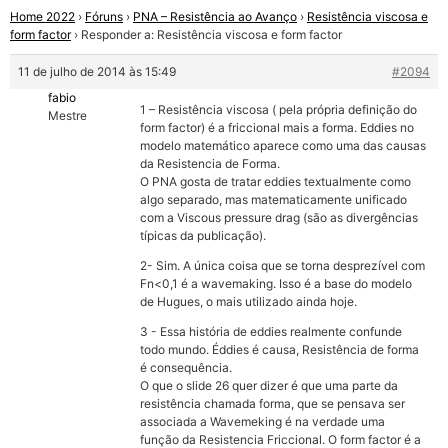
Home 2022
›
Fóruns
›
PNA – Resistência ao Avanço
›
Resistência viscosa e
form factor
›
Responder a: Resistência viscosa e form factor
11 de julho de 2014 às 15:49
#2094
fabio
1 – Resistência viscosa ( pela própria definição do
Mestre
form factor) é a friccional mais a forma. Eddies no
modelo matemático aparece como uma das causas
da Resistencia de Forma.
O PNA gosta de tratar eddies textualmente como
algo separado, mas matematicamente unificado
com a Viscous pressure drag (são as divergências
típicas da publicação).
2- Sim. A única coisa que se torna desprezível com
Fn<0,1 é a wavemaking. Isso é a base do modelo
de Hugues, o mais utilizado ainda hoje.
3 - Essa história de eddies realmente confunde
todo mundo. Éddies é causa, Resistência de forma
é consequência.
O que o slide 26 quer dizer é que uma parte da
resistência chamada forma, que se pensava ser
associada a Wavemeking é na verdade uma
função da Resistencia Friccional. O form factor é a