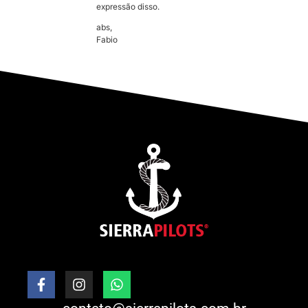
expressão disso.
abs,
Fabio