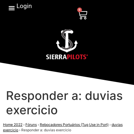
Login
0
Responder a: duvias
exercicio
Home 2022
›
Fóruns
›
Rebocadores Portuários (Tug Use in Port)
›
duvias
exercicio
›
Responder a: duvias exercicio