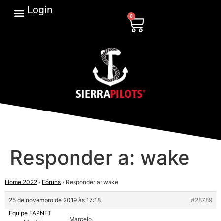
Login
0
Responder a: wake
Home 2022
›
Fóruns
›
Responder a: wake
25 de novembro de 2019 às 17:18
#28789
Equipe FAPNET
Marcelo,