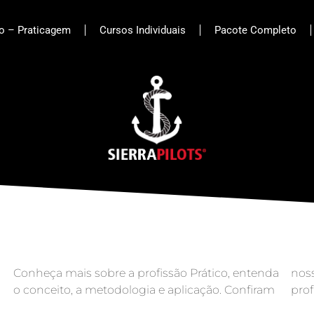
to – Praticagem
Cursos Individuais
Pacote Completo
Conheça mais sobre a profissão Prático, entenda
nosso forum e tire suas dúvidas com
o conceito, a metodologia e aplicação. Confiram
prof